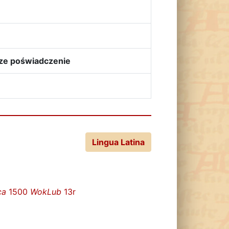
ze poświadczenie
Lingua Latina
ca
1500
WokLub
13r