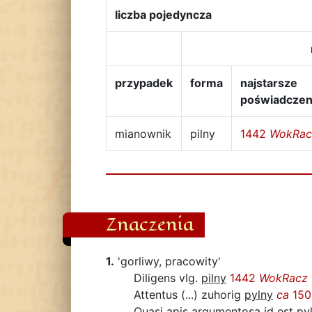
liczba pojedyncza
przypadek
forma
najstarsze
poświadczen
mianownik
pilny
1442
WokRac
Znaczenia
1.
'gorliwy, pracowity'
Diligens vlg.
pilny
1442
WokRacz
Attentus (...) zuhorig
pylny
ca
15
Quasi apis argumentosa id est
py