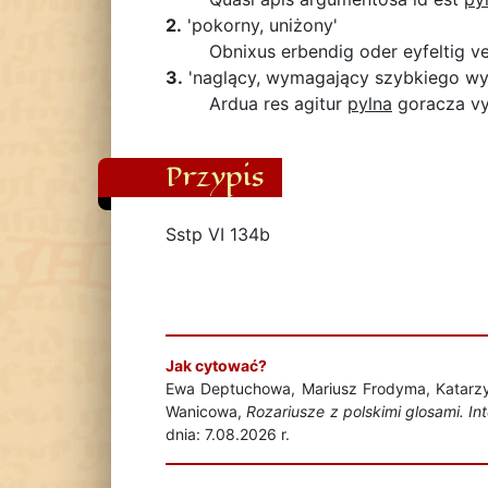
2.
'pokorny, uniżony'
Obnixus erbendig oder eyfeltig ve
3.
'naglący, wymagający szybkiego wy
Ardua res agitur
pylna
goracza v
Przypis
Sstp VI 134b
Jak cytować?
Ewa Deptuchowa, Mariusz Frodyma, Katarzyn
Wanicowa,
Rozariusze z polskimi glosami. I
dnia: 7.08.2026 r.