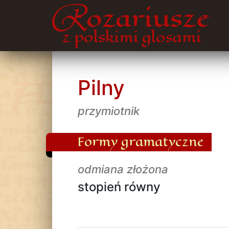
Pilny
przymiotnik
Formy gramatyczne
odmiana złożona
stopień równy