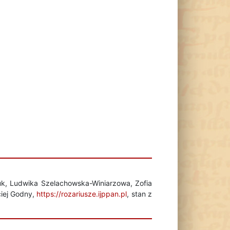
uk, Ludwika Szelachowska-Winiarzowa, Zofia
ciej Godny,
https://rozariusze.ijppan.pl
, stan z