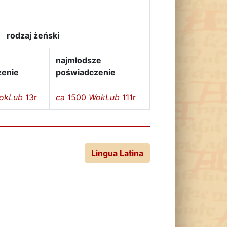
rodzaj żeński
e
najmłodsze
zenie
poświadczenie
okLub
13r
ca
1500
WokLub
111r
Lingua Latina