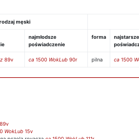
rodzaj męski
najmłodsze
forma
najstarsz
ie
poświadczenie
poświadc
z
89v
ca
1500
WokLub
90r
pilna
ca
1500
W
89v
00
WokLub
15v
lna
pczolą royacza
ca
1500
WokLub
111r