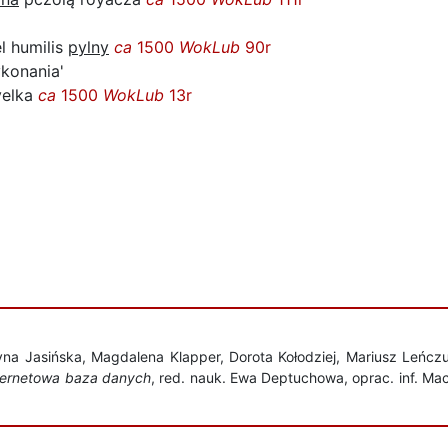
l humilis
pylny
ca
1500
WokLub
90r
konania'
yelka
ca
1500
WokLub
13r
a Jasińska, Magdalena Klapper, Dorota Kołodziej, Mariusz Leńcz
nternetowa baza danych
, red. nauk. Ewa Deptuchowa, oprac. inf. Ma