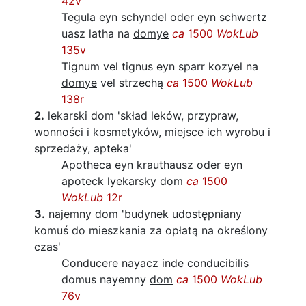
42v
Tegula eyn schyndel oder eyn schwertz
uasz latha na
domye
ca
1500
WokLub
135v
Tignum vel tignus eyn sparr kozyel na
domye
vel strzechą
ca
1500
WokLub
138r
2.
lekarski dom
'skład leków, przypraw,
wonności i kosmetyków, miejsce ich wyrobu i
sprzedaży, apteka'
Apotheca eyn krauthausz oder eyn
apoteck lyekarsky
dom
ca
1500
WokLub
12r
3.
najemny dom
'budynek udostępniany
komuś do mieszkania za opłatą na określony
czas'
Conducere nayacz inde conducibilis
domus nayemny
dom
ca
1500
WokLub
76v