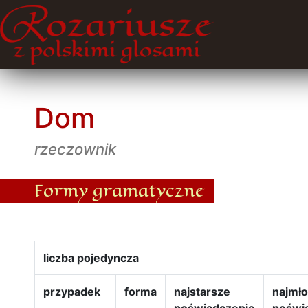
Dom
rzeczownik
Formy gramatyczne
liczba pojedyncza
przypadek
forma
najstarsze
najmł