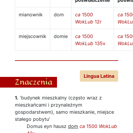
poświadczenie
poświ
mianownik
dom
ca
1500
ca
150
WokLub
12r
WokLu
miejscownik
domie
ca
1500
ca
150
WokLub
135v
WokLu
Lingua Latina
Znaczenia
1.
'budynek mieszkalny (często wraz z
mieszkańcami i przynależnym
gospodarstwem), samo mieszkanie, miejsce
stałego pobytu'
Domus eyn hausz
dom
ca
1500
WokLub