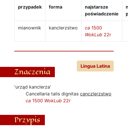
przypadek
forma
najstarsze
poświadczenie
mianownik
kanclerzstwo
ca
1500
WokLub
22r
Lingua Latina
Znaczenia
'urząd kanclerza'
Cancellaria talis dignitas
cąnczlerzstwo
ca
1500
WokLub
22r
Przypis