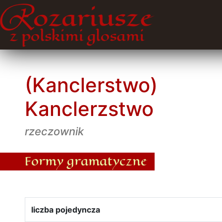
(Kanclerstwo)
Kanclerzstwo
rzeczownik
Formy gramatyczne
liczba pojedyncza