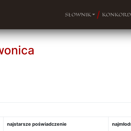
SŁOWNIK
KONKORD
wonica
najstarsze poświadczenie
najmłod