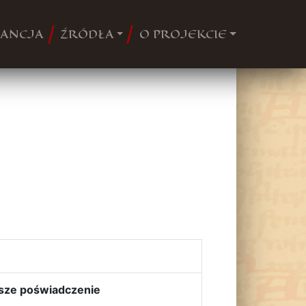
ANCJA
ŹRÓDŁA
O PROJEKCIE
sze poświadczenie