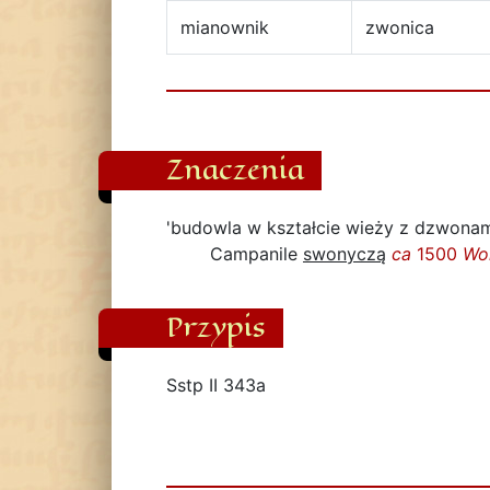
mianownik
zwonica
Znaczenia
'budowla w kształcie wieży z dzwonami
Campanile
swonyczą
ca
1500
Wo
Przypis
Sstp II 343a