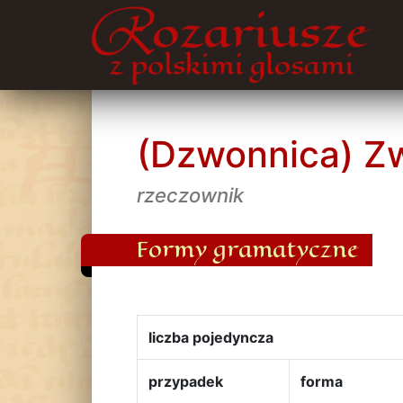
(Dzwonnica) Z
rzeczownik
Formy gramatyczne
liczba pojedyncza
przypadek
forma