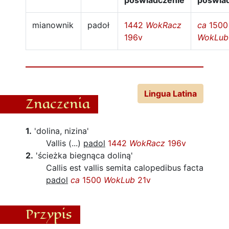
poświadczenie
poświa
mianownik
padoł
1442
WokRacz
ca
1500
196v
WokLub
Lingua Latina
Znaczenia
1.
'dolina, nizina'
Vallis (...)
padol
1442
WokRacz
196v
2.
'ścieżka biegnąca doliną'
Callis est vallis semita calopedibus facta
padol
ca
1500
WokLub
21v
Przypis