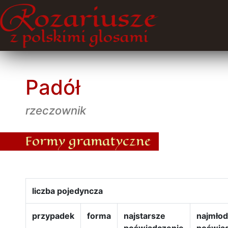
Padół
rzeczownik
Formy gramatyczne
liczba pojedyncza
przypadek
forma
najstarsze
najmło