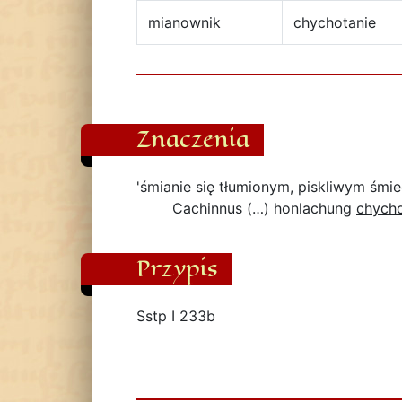
mianownik
chychotanie
Znaczenia
'śmianie się tłumionym, piskliwym śmi
Cachinnus (…) honlachung
chych
Przypis
Sstp I 233b