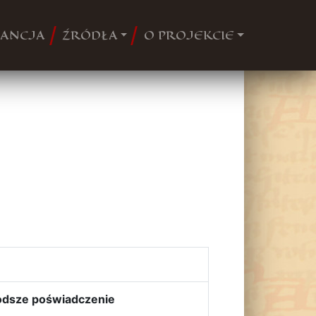
ANCJA
ŹRÓDŁA
O PROJEKCIE
odsze poświadczenie