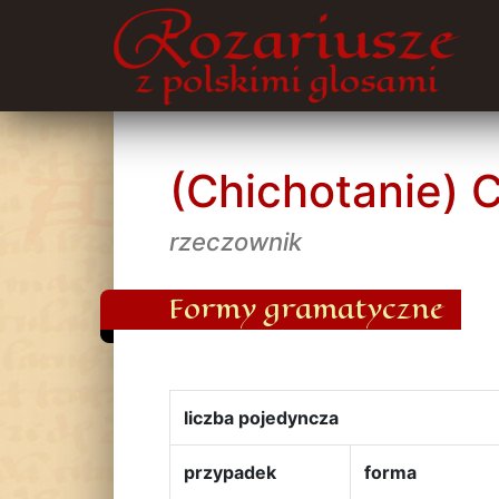
(Chichotanie) 
rzeczownik
Formy gramatyczne
liczba pojedyncza
przypadek
forma