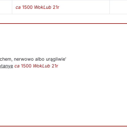
ca
1500
WokLub
21r
echem, nerwowo albo urągliwie'
otanye
ca
1500
WokLub
21r