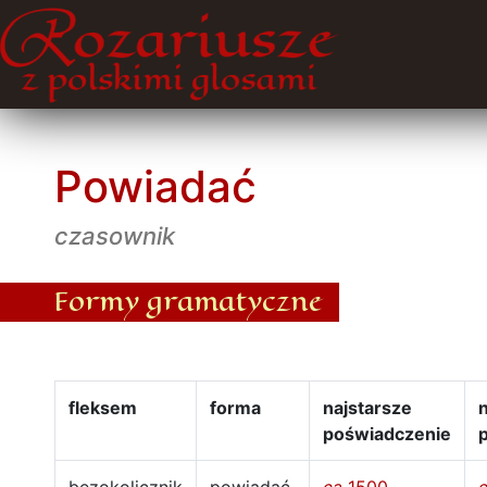
Powiadać
czasownik
Formy gramatyczne
fleksem
forma
najstarsze
poświadczenie