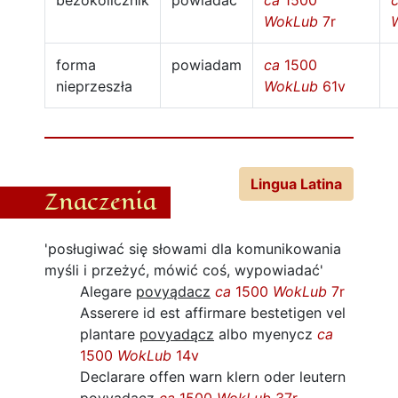
bezokolicznik
powiadać
ca
1500
WokLub
7r
forma
powiadam
ca
1500
nieprzeszła
WokLub
61v
Lingua Latina
Znaczenia
'posługiwać się słowami dla komunikowania
myśli i przeżyć, mówić coś, wypowiadać'
Alegare
povyądacz
ca
1500
WokLub
7r
Asserere id est affirmare bestetigen vel
plantare
povyadącz
albo myenycz
ca
1500
WokLub
14v
Declarare offen warn klern oder leutern