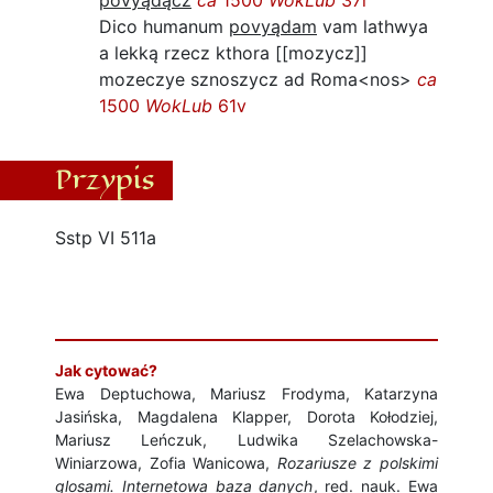
povyądącz
ca
1500
WokLub
37r
Dico humanum
povyądam
vam lathwya
a lekką rzecz kthora [[mozycz]]
mozeczye sznoszycz ad Roma<nos>
ca
1500
WokLub
61v
Przypis
Sstp VI 511a
Jak cytować?
Ewa Deptuchowa, Mariusz Frodyma, Katarzyna
Jasińska, Magdalena Klapper, Dorota Kołodziej,
Mariusz Leńczuk, Ludwika Szelachowska-
Winiarzowa, Zofia Wanicowa,
Rozariusze z polskimi
glosami. Internetowa baza danych
, red. nauk. Ewa