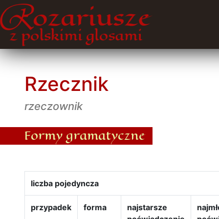
Rzecznik
rzeczownik
Formy gramatyczne
liczba pojedyncza
przypadek
forma
najstarsze
najmł