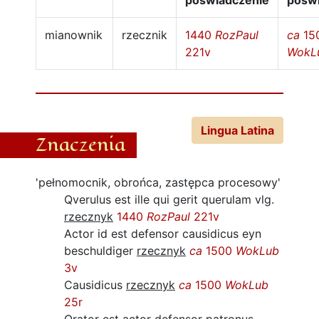
poświadczenie
pośw
mianownik
rzecznik
1440
RozPaul
ca
15
221v
WokL
Lingua Latina
Znaczenia
'pełnomocnik, obrońca, zastępca procesowy'
Qverulus est ille qui gerit querulam vlg.
rzecznyk
1440
RozPaul
221v
Actor id est defensor causidicus eyn
beschuldiger
rzecznyk
ca
1500
WokLub
3v
Causidicus
rzecznyk
ca
1500
WokLub
25r