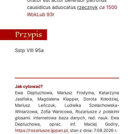
Orator est actor defensor patronus
causidicus aduocatus
rzecznyk
ca
1500
WokLub
93r
Przypis
Sstp VIII 95a
Jak cytować?
Ewa Deptuchowa, Mariusz Frodyma, Katarzyna
Jasińska, Magdalena Klapper, Dorota Kołodziej,
Mariusz Leńczuk, Ludwika Szelachowska-
Winiarzowa, Zofia Wanicowa,
Rozariusze z polskimi
glosami. Internetowa baza danych
, red. nauk. Ewa
Deptuchowa, oprac. inf. Maciej Godny,
https://rozariusze.ijppan.pl
, stan z dnia: 7.08.2026 r.