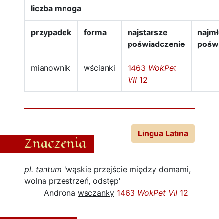
liczba mnoga
przypadek
forma
najstarsze
najm
poświadczenie
pośw
mianownik
wścianki
1463
WokPet
VII
12
Lingua Latina
Znaczenia
pl. tantum
'wąskie przejście między domami,
wolna przestrzeń, odstęp'
Androna
wsczanky
1463
WokPet VII
12