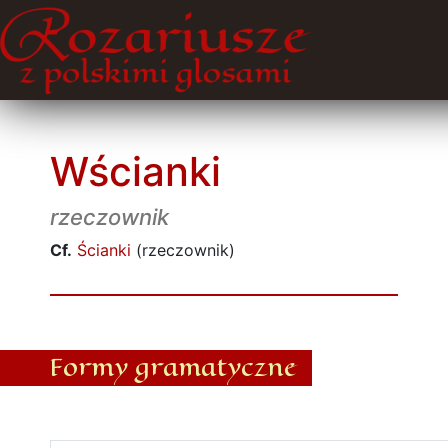
Wścianki
rzeczownik
Cf.
Ścianki
(rzeczownik)
Formy gramatyczne