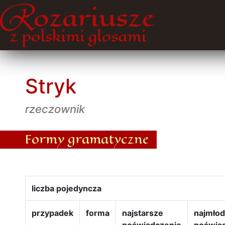
Stryk
rzeczownik
Formy gramatyczne
liczba pojedyncza
przypadek
forma
najstarsze
najmło