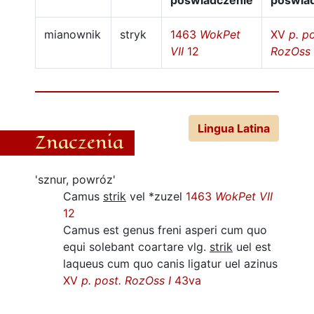
poświadczenie
poświa
mianownik
stryk
1463
WokPet
XV
p. po
VII
12
RozOss 
Lingua Latina
Znaczenia
'sznur, powróz'
Camus
strik
vel *zuzel
1463
WokPet VII
12
Camus est genus freni asperi cum quo
equi solebant coartare vlg.
strik
uel est
laqueus cum quo canis ligatur uel azinus
XV
p. post.
RozOss I
43va