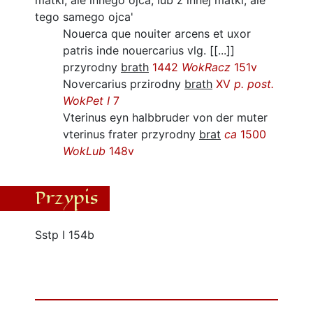
matki, ale innego ojca, lub z innej matki, ale
tego samego ojca'
Nouerca que nouiter arcens et uxor
patris inde nouercarius vlg. [[...]]
przyrodny
brath
1442
WokRacz
151v
Novercarius przirodny
brath
XV
p. post.
WokPet I
7
Vterinus eyn halbbruder von der muter
vterinus frater przyrodny
brat
ca
1500
WokLub
148v
Przypis
Sstp I 154b