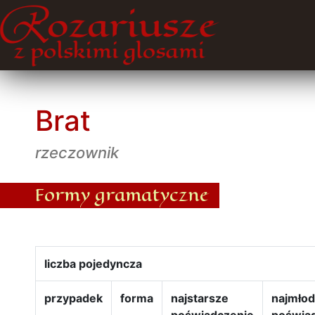
Brat
rzeczownik
Formy gramatyczne
liczba pojedyncza
przypadek
forma
najstarsze
najmło