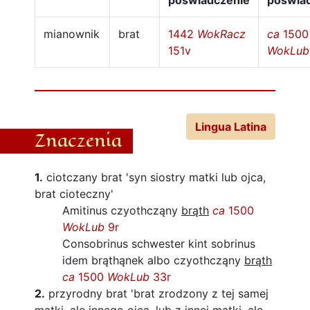
poświadczenie
poświa
mianownik
brat
1442
WokRacz
ca
1500
151v
WokLub
Lingua Latina
Znaczenia
1.
ciotczany brat
'syn siostry matki lub ojca,
brat cioteczny'
Amitinus czyothcząny
brąth
ca
1500
WokLub
9r
Consobrinus schwester kint sobrinus
idem brąthąnek albo czyothcząny
brąth
ca
1500
WokLub
33r
2.
przyrodny brat
'brat zrodzony z tej samej