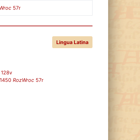
Wroc
57r
Lingua Latina
128v
1450
RozWroc
57r