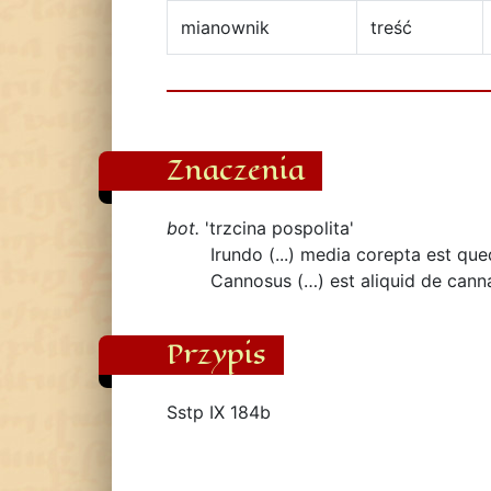
mianownik
treść
Znaczenia
bot.
'trzcina pospolita'
Irundo (...) media corepta est qu
Cannosus (…) est aliquid de canna
Przypis
Sstp IX 184b