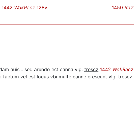
1442
WokRacz
128v
1450
Roz
edam auis... sed arundo est canna vlg.
trescz
1442
WokRacz
 factum vel est locus vbi multe canne crescunt vlg.
trescz