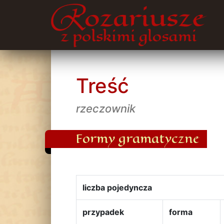
Treść
rzeczownik
Formy gramatyczne
liczba pojedyncza
przypadek
forma