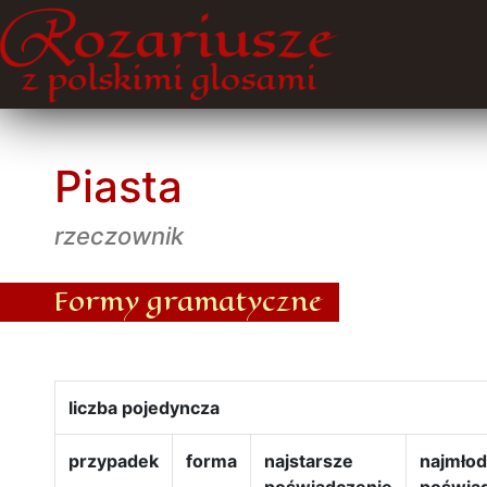
Piasta
rzeczownik
Formy gramatyczne
liczba pojedyncza
przypadek
forma
najstarsze
najmło