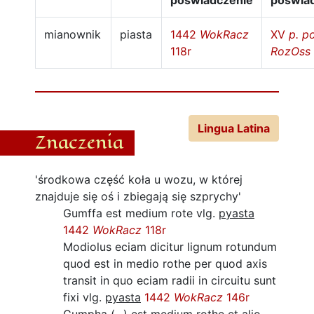
poświadczenie
poświa
mianownik
piasta
1442
WokRacz
XV
p. po
118r
RozOss 
Lingua Latina
Znaczenia
'środkowa część koła u wozu, w której
znajduje się oś i zbiegają się szprychy'
Gumffa est medium rote vlg.
pyasta
1442
WokRacz
118r
Modiolus eciam dicitur lignum rotundum
quod est in medio rothe per quod axis
transit in quo eciam radii in circuitu sunt
fixi vlg.
pyasta
1442
WokRacz
146r