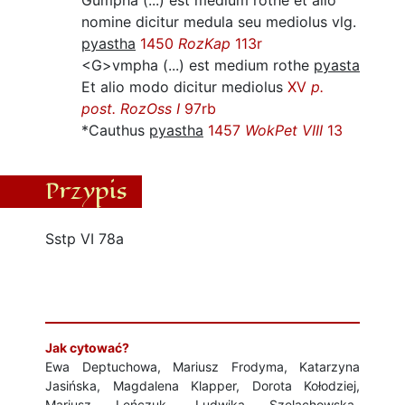
Gumpha (...) est medium rothe et alio
nomine dicitur medula seu mediolus vlg.
pyastha
1450
RozKap
113r
<G>vmpha (...) est medium rothe
pyasta
Et alio modo dicitur mediolus
XV
p.
post.
RozOss I
97rb
*Cauthus
pyastha
1457
WokPet VIII
13
Przypis
Sstp VI 78a
Jak cytować?
Ewa Deptuchowa, Mariusz Frodyma, Katarzyna
Jasińska, Magdalena Klapper, Dorota Kołodziej,
Mariusz Leńczuk, Ludwika Szelachowska-