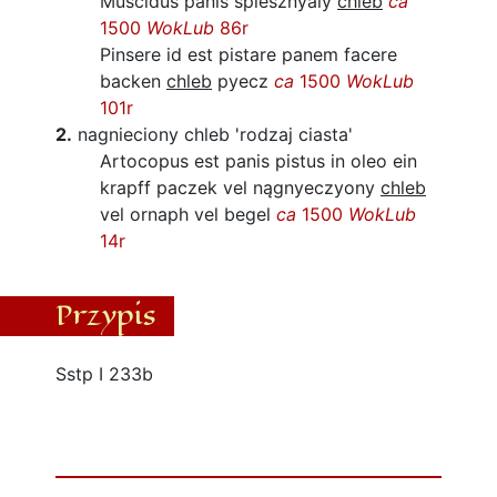
Muscidus panis splesznyaly
chleb
ca
1500
WokLub
86r
Pinsere id est pistare panem facere
backen
chleb
pyecz
ca
1500
WokLub
101r
2.
nagnieciony chleb
'rodzaj ciasta'
Artocopus est panis pistus in oleo ein
krapff paczek vel nągnyeczyony
chleb
vel ornaph vel begel
ca
1500
WokLub
14r
Przypis
Sstp I 233b