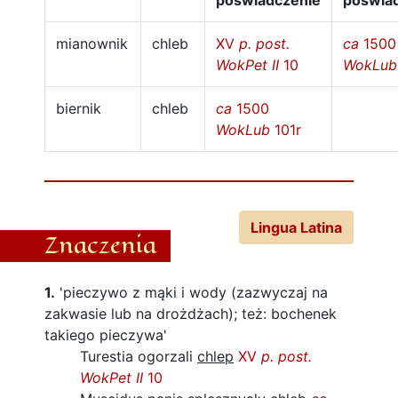
poświadczenie
poświa
mianownik
chleb
XV
p. post.
ca
1500
WokPet II
10
WokLub
biernik
chleb
ca
1500
WokLub
101r
Lingua Latina
Znaczenia
1.
'pieczywo z mąki i wody (zazwyczaj na
zakwasie lub na drożdżach); też: bochenek
takiego pieczywa'
Turestia ogorzali
chlep
XV
p. post.
WokPet II
10