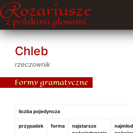
Chleb
rzeczownik
Formy gramatyczne
liczba pojedyncza
przypadek
forma
najstarsze
najmło