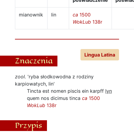
poświadczenie
poświa
mianownik
lin
ca
1500
WokLub
138r
Lingua Latina
Znaczenia
zool.
'ryba słodkowodna z rodziny
karpiowatych, lin'
Tincta est nomen piscis ein karpff
lyn
quem nos dicimus tinca
ca
1500
WokLub
138r
Przypis