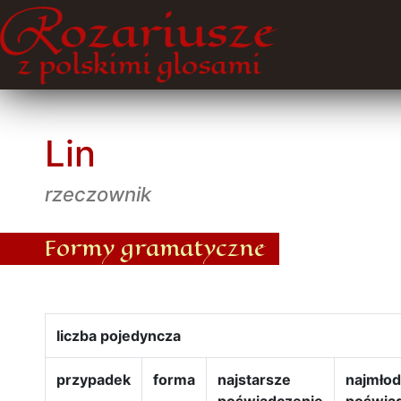
Lin
rzeczownik
Formy gramatyczne
liczba pojedyncza
przypadek
forma
najstarsze
najmło