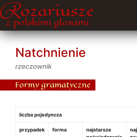
Natchnienie
rzeczownik
Formy gramatyczne
liczba pojedyncza
przypadek
forma
najstarsze
na