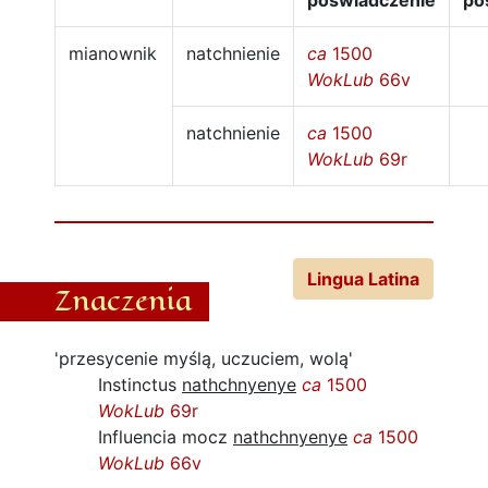
poświadczenie
po
mianownik
natchnienie
ca
1500
WokLub
66v
natchnienie
ca
1500
WokLub
69r
Lingua Latina
Znaczenia
'przesycenie myślą, uczuciem, wolą'
Instinctus
nathchnyenye
ca
1500
WokLub
69r
Influencia mocz
nathchnyenye
ca
1500
WokLub
66v