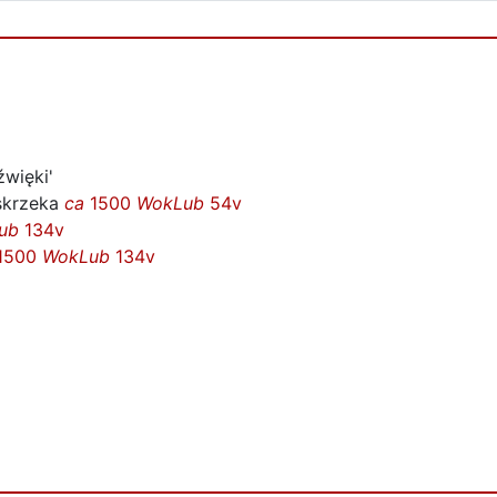
źwięki'
skrzeka
ca
1500
WokLub
54v
ub
134v
1500
WokLub
134v