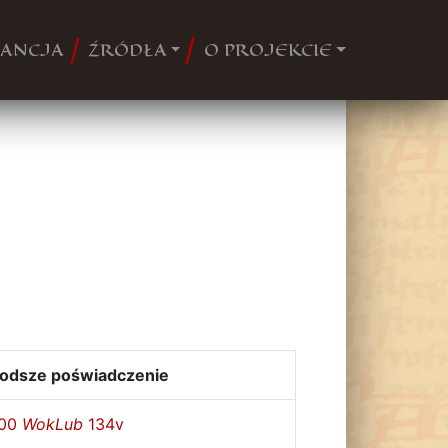
ANCJA
ŹRÓDŁA
O PROJEKCIE
łodsze poświadczenie
00
WokLub
134v