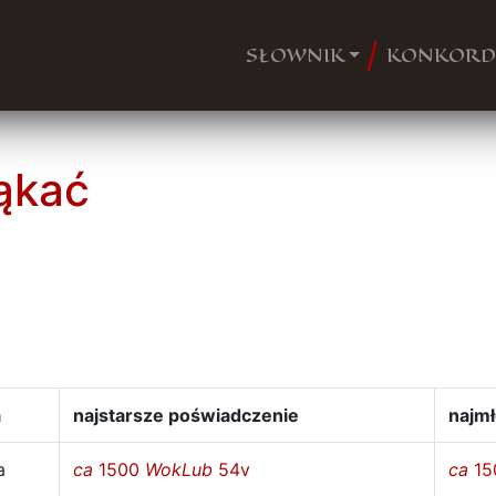
SŁOWNIK
KONKORD
ąkać
a
najstarsze poświadczenie
najm
a
ca
1500
WokLub
54v
ca
15