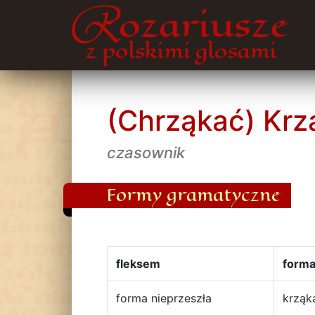
(Chrząkać) Krz
czasownik
Formy gramatyczne
fleksem
form
forma nieprzeszła
krząk