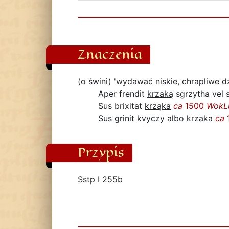
Znaczenia
(o świni) 'wydawać niskie, chrapliwe d
Aper frendit
krzaką
sgrzytha vel 
Sus brixitat
krząka
ca
1500
WokL
Sus grinit kvyczy albo
krzaka
ca
Przypis
Sstp I 255b