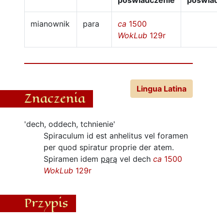
poświadczenie
poświa
mianownik
para
ca
1500
WokLub
129r
Lingua Latina
Znaczenia
'dech, oddech, tchnienie'
Spiraculum id est anhelitus vel foramen
per quod spiratur proprie der atem.
Spiramen idem
pąrą
vel dech
ca
1500
WokLub
129r
Przypis