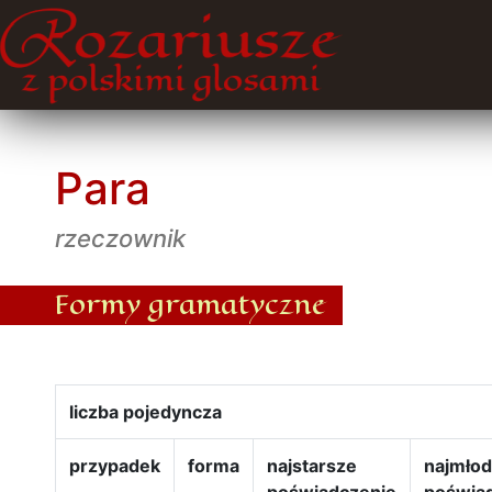
Para
rzeczownik
Formy gramatyczne
liczba pojedyncza
przypadek
forma
najstarsze
najmło