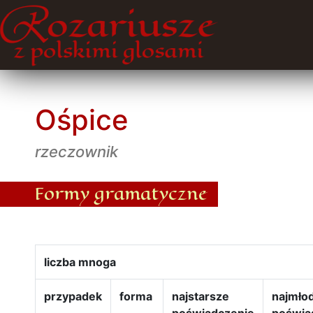
Ośpice
rzeczownik
Formy gramatyczne
liczba mnoga
przypadek
forma
najstarsze
najmło