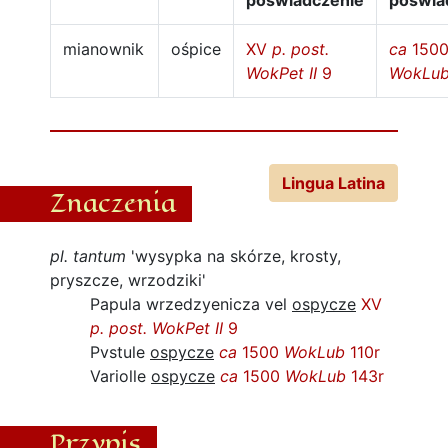
poświadczenie
poświa
mianownik
ośpice
XV
p. post.
ca
150
WokPet II
9
WokLu
Lingua Latina
Znaczenia
pl. tantum
'wysypka na skórze, krosty,
pryszcze, wrzodziki'
Papula wrzedzyenicza vel
ospycze
XV
p. post.
WokPet II
9
Pvstule
ospycze
ca
1500
WokLub
110r
Variolle
ospycze
ca
1500
WokLub
143r
Przypis