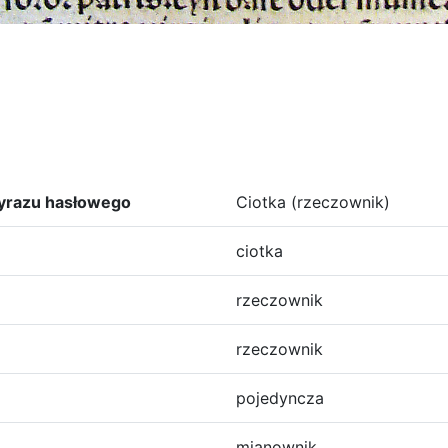
yrazu hasłowego
Ciotka (rzeczownik)
ciotka
rzeczownik
rzeczownik
pojedyncza
mianownik