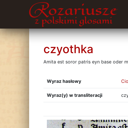
czyothka
Amita est soror patris eyn base oder
Wyraz hasłowy
Ci
Wyraz(y) w transliteracji
cz