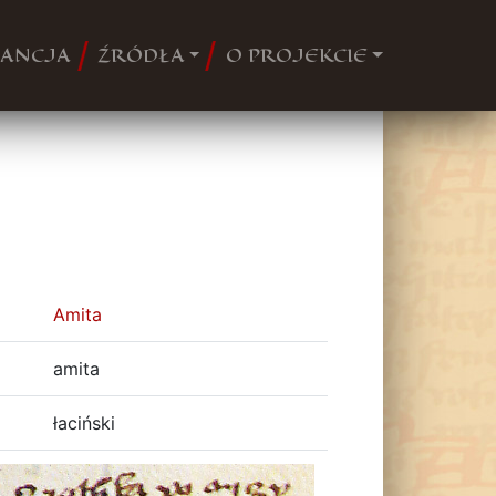
ANCJA
ŹRÓDŁA
O PROJEKCIE
Amita
amita
łaciński