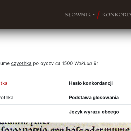
SŁOWNIK
KONKORD
 mume
czyothka
po oyczv
ca
1500
WokLub
9r
otka
Hasło konkordancji
yothka
Podstawa glosowania
Język wyrazu obcego