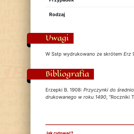
Rodzaj
Uwagi
W Sstp wydrukowano ze skrótem
Erz
9
Bibliografia
Erzepki B. 1908:
Przyczynki do średnio
drukowanego w roku 1490
, “Roczniki
Jak cytować?