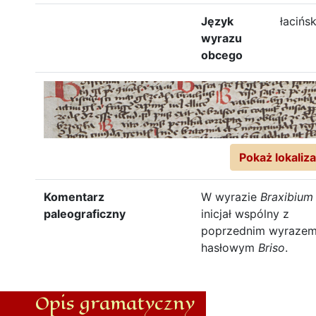
Język
łacińsk
wyrazu
obcego
Pokaż lokaliza
Komentarz
W wyrazie
Braxibium
paleograficzny
inicjał wspólny z
poprzednim wyraze
hasłowym
Briso
.
Opis gramatyczny