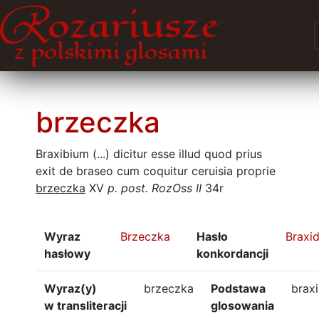
brzeczka
Braxibium (...) dicitur esse illud quod prius
exit de braseo cum coquitur ceruisia proprie
brzeczka
XV
p. post.
RozOss II
34r
Wyraz
Brzeczka
Hasło
Braxi
hasłowy
konkordancji
Wyraz(y)
brzeczka
Podstawa
brax
w transliteracji
glosowania