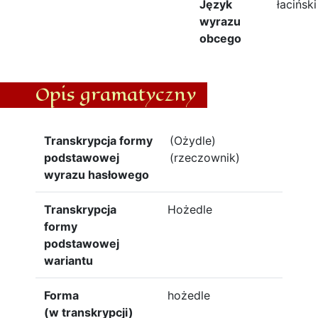
Język
łaciński
wyrazu
obcego
Opis gramatyczny
Transkrypcja formy
(Ożydle)
podstawowej
(rzeczownik)
wyrazu hasłowego
Transkrypcja
Hożedle
formy
podstawowej
wariantu
Forma
hożedle
(w transkrypcji)