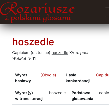
hoszedle
Capicium (os tunice)
hoszedle
XV
p. post.
WokPet IV
11
Wyraz
(Ożydle)
Hasło
Capiti
hasłowy
konkordancji
Wyraz(y)
hoszedle
Podstawa
capi
w transliteracji
glosowania