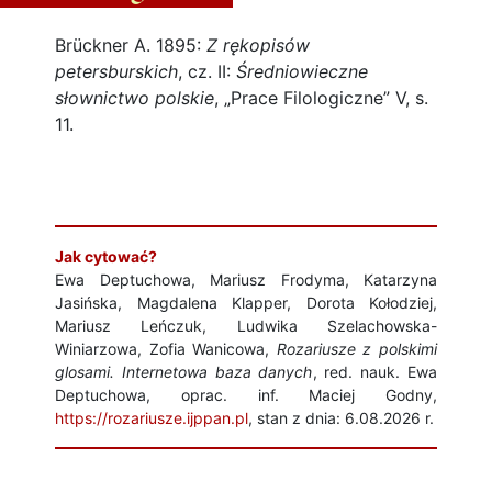
Brückner A. 1895:
Z rękopisów
petersburskich
, cz. II:
Średniowieczne
słownictwo polskie
, „Prace Filologiczne” V, s.
11.
Jak cytować?
Ewa Deptuchowa, Mariusz Frodyma, Katarzyna
Jasińska, Magdalena Klapper, Dorota Kołodziej,
Mariusz Leńczuk, Ludwika Szelachowska-
Winiarzowa, Zofia Wanicowa,
Rozariusze z polskimi
glosami. Internetowa baza danych
, red. nauk. Ewa
Deptuchowa, oprac. inf. Maciej Godny,
https://rozariusze.ijppan.pl
, stan z dnia: 6.08.2026 r.