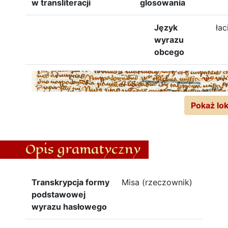
w transliteracji
glosowania
Język
łac
wyrazu
obcego
Pokaż lok
Opis gramatyczny
Transkrypcja formy
Misa (rzeczownik)
podstawowej
wyrazu hasłowego