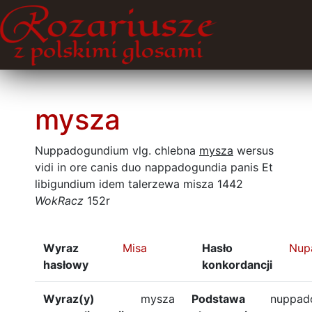
mysza
Nuppadogundium vlg. chlebna
mysza
wersus
vidi in ore canis duo nappadogundia panis Et
libigundium idem talerzewa misza 1442
WokRacz
152r
Wyraz
Misa
Hasło
Nup
hasłowy
konkordancji
Wyraz(y)
mysza
Podstawa
nuppad