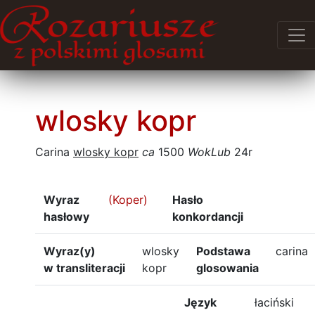
wlosky kopr
Carina
wlosky kopr
ca
1500
WokLub
24r
Wyraz
(Koper)
Hasło
hasłowy
konkordancji
Wyraz(y)
wlosky
Podstawa
carina
w transliteracji
kopr
glosowania
Język
łaciński