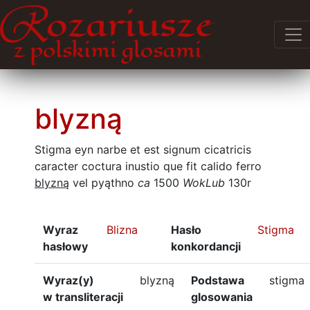
blyzną
Stigma eyn narbe et est signum cicatricis
caracter coctura inustio que fit calido ferro
blyzną
vel pyąthno
ca
1500
WokLub
130r
Wyraz
Blizna
Hasło
Stigma
hasłowy
konkordancji
Wyraz(y)
blyzną
Podstawa
stigma
w transliteracji
glosowania