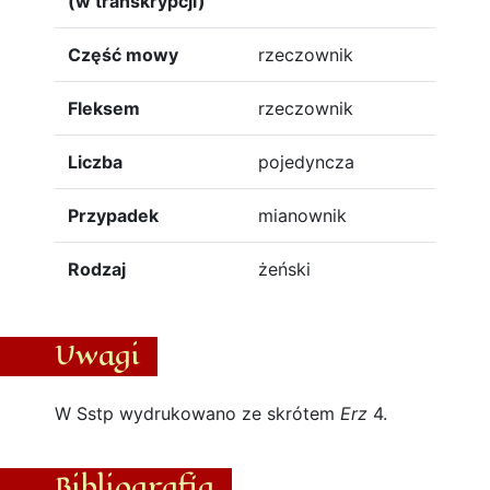
(w transkrypcji)
Część mowy
rzeczownik
Fleksem
rzeczownik
Liczba
pojedyncza
Przypadek
mianownik
Rodzaj
żeński
Uwagi
W Sstp wydrukowano ze skrótem
Erz
4.
Bibliografia