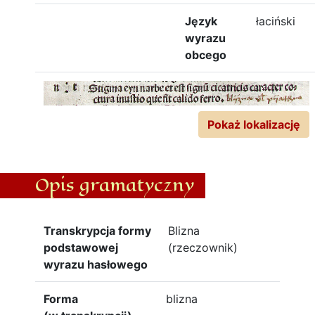
Język
łaciński
wyrazu
obcego
Pokaż lokalizację
Opis gramatyczny
Transkrypcja formy
Blizna
podstawowej
(rzeczownik)
wyrazu hasłowego
Forma
blizna