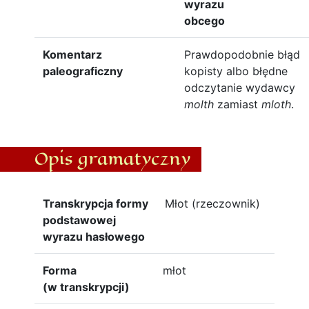
wyrazu
obcego
Komentarz
Prawdopodobnie błąd
paleograficzny
kopisty albo błędne
odczytanie wydawcy
molth
zamiast
mloth
.
Opis gramatyczny
Transkrypcja formy
Młot (rzeczownik)
podstawowej
wyrazu hasłowego
Forma
młot
(w transkrypcji)