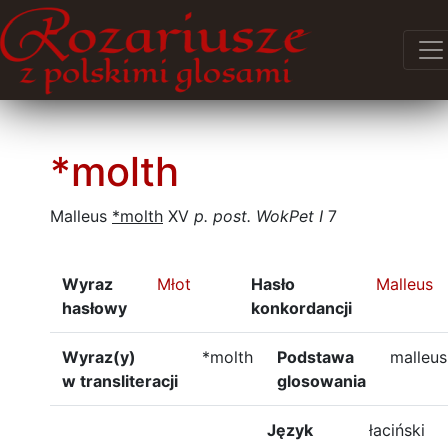
*molth
Malleus
*molth
XV
p. post.
WokPet I
7
Wyraz
Młot
Hasło
Malleus
hasłowy
konkordancji
Wyraz(y)
*molth
Podstawa
malleus
w transliteracji
glosowania
Język
łaciński