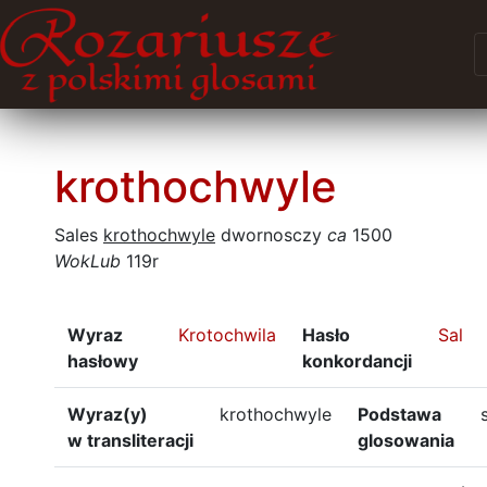
krothochwyle
Sales
krothochwyle
dwornosczy
ca
1500
WokLub
119r
Wyraz
Krotochwila
Hasło
Sal
hasłowy
konkordancji
Wyraz(y)
krothochwyle
Podstawa
w transliteracji
glosowania