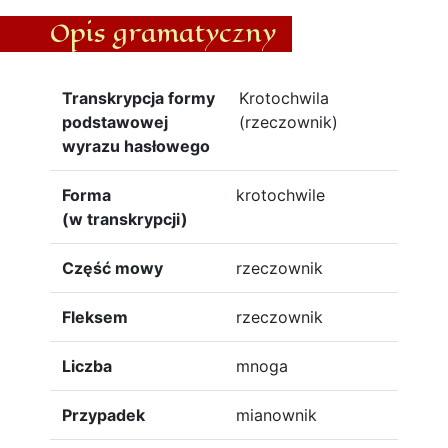
Opis gramatyczny
Transkrypcja formy
Krotochwila
podstawowej
(rzeczownik)
wyrazu hasłowego
Forma
krotochwile
(w transkrypcji)
Część mowy
rzeczownik
Fleksem
rzeczownik
Liczba
mnoga
Przypadek
mianownik