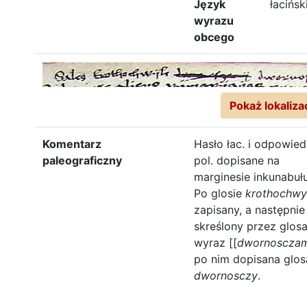
Język
łacińsk
wyrazu
obcego
Pokaż lokaliza
Komentarz
Hasło łac. i odpowied
paleograficzny
pol. dopisane na
marginesie inkunabułu
Po glosie
krothochwy
zapisany, a następnie
skreślony przez glos
wyraz [[
dwornoscza
po nim dopisana glos
dwornosczy
.