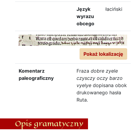
Język
łaciński
wyrazu
obcego
Pokaż lokalizację
Komentarz
Fraza
dobre zyele
paleograficzny
czysczy oczy barzo
vyelye
dopisana obok
drukowanego hasła
Ruta.
Opis gramatyczny