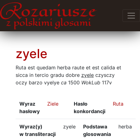
zyele
Ruta est quedam herba raute et est calida et
sicca in tercio gradu dobre
zyele
czysczy
oczy barzo vyelye
ca
1500
WokLub
117v
Wyraz
Ziele
Hasło
Ruta
hasłowy
konkordancji
Wyraz(y)
zyele
Podstawa
herba
w transliteracji
glosowania