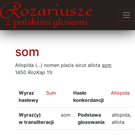
som
Allopida (...) nomen piscis sicut allota
som
1450
RozKap
11r
Wyraz
Sum
Hasło
Allopida
hasłowy
konkordancji
Wyraz(y)
som
Podstawa
allopida,
w transliteracji
glosowania
allota