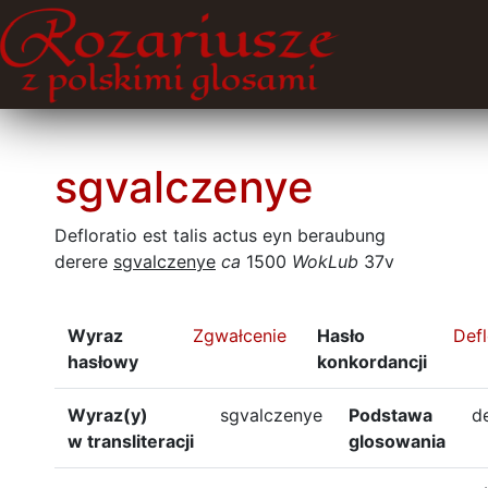
sgvalczenye
Defloratio est talis actus eyn beraubung
derere
sgvalczenye
ca
1500
WokLub
37v
Wyraz
Zgwałcenie
Hasło
Defl
hasłowy
konkordancji
Wyraz(y)
sgvalczenye
Podstawa
de
w transliteracji
glosowania