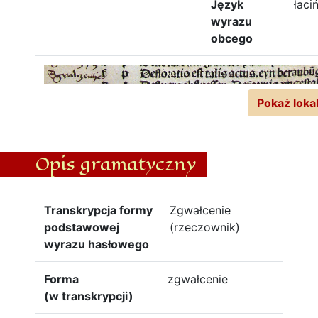
Język
łaci
wyrazu
obcego
Pokaż lokal
Opis gramatyczny
Transkrypcja formy
Zgwałcenie
podstawowej
(rzeczownik)
wyrazu hasłowego
Forma
zgwałcenie
(w transkrypcji)