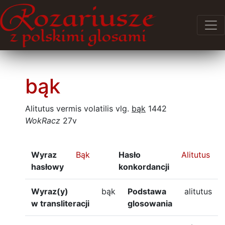
bąk
Alitutus vermis volatilis vlg.
bąk
1442
WokRacz
27v
Wyraz
Bąk
Hasło
Alitutus
hasłowy
konkordancji
Wyraz(y)
bąk
Podstawa
alitutus
w transliteracji
glosowania