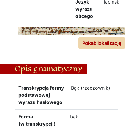
Język
łaciński
wyrazu
obcego
Pokaż lokalizację
Opis gramatyczny
Transkrypcja formy
Bąk (rzeczownik)
podstawowej
wyrazu hasłowego
Forma
bąk
(w transkrypcji)