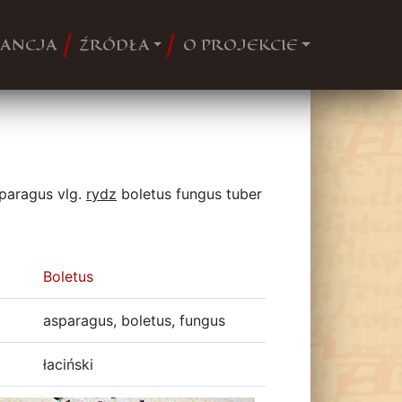
ANCJA
ŹRÓDŁA
O PROJEKCIE
sparagus vlg.
rydz
boletus fungus tuber
Boletus
asparagus, boletus, fungus
łaciński