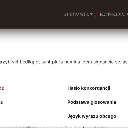
SŁOWNIK
KONKORD
r grzyb vel bedlką et sunt plura nomina idem signancia sc. a
dz
Hasło konkordancji
dz
Podstawa glosowania
Język wyrazu obcego