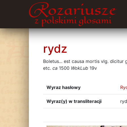
rydz
Boletus... est causa mortis vlg. dicitu
etc.
ca
1500
WokLub
19v
Wyraz hasłowy
Ry
Wyraz(y) w transliteracji
ry