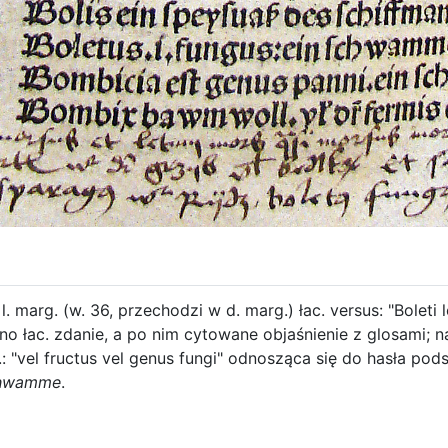
l. marg. (w. 36, przechodzi w d. marg.) łac. versus: "Boleti
no łac. zdanie, a po nim cytowane objaśnienie z glosami; n
.: "vel fructus vel genus fungi" odnosząca się do hasła p
hwamme
.