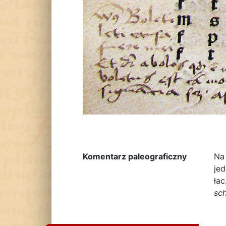
Komentarz paleograficzny
Na 
jed
łac
sc