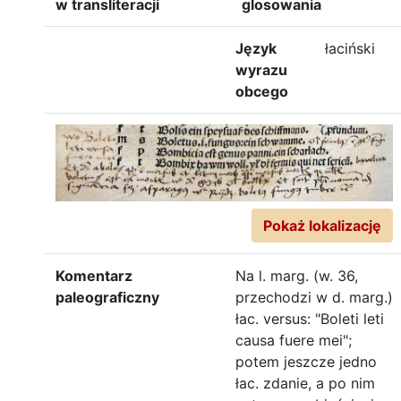
w transliteracji
glosowania
Język
łaciński
wyrazu
obcego
Pokaż lokalizację
Komentarz
Na l. marg. (w. 36,
paleograficzny
przechodzi w d. marg.)
łac. versus: "Boleti leti
causa fuere mei";
potem jeszcze jedno
łac. zdanie, a po nim