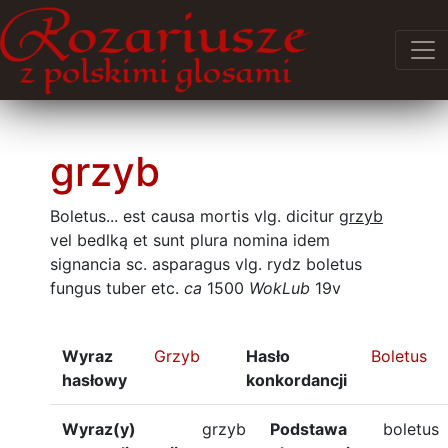
grzyb
Boletus... est causa mortis vlg. dicitur
grzyb
vel bedlką et sunt plura nomina idem
signancia sc. asparagus vlg. rydz boletus
fungus tuber etc.
ca
1500
WokLub
19v
Wyraz
Grzyb
Hasło
Boletus
hasłowy
konkordancji
Wyraz(y)
grzyb
Podstawa
boletus