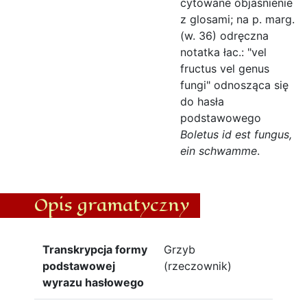
cytowane objaśnienie
z glosami; na p. marg.
(w. 36) odręczna
notatka łac.: "vel
fructus vel genus
fungi" odnosząca się
do hasła
podstawowego
Boletus id est fungus,
ein schwamme
.
Opis gramatyczny
Transkrypcja formy
Grzyb
podstawowej
(rzeczownik)
wyrazu hasłowego