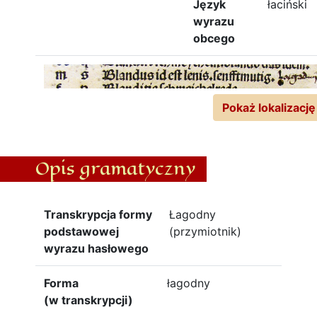
Język
łaciński
wyrazu
obcego
Pokaż lokalizację
Opis gramatyczny
Transkrypcja formy
Łagodny
podstawowej
(przymiotnik)
wyrazu hasłowego
Forma
łagodny
(w transkrypcji)