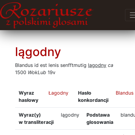
lągodny
Blandus id est lenis senfftmutig
lągodny
ca
1500
WokLub
19v
Wyraz
Łagodny
Hasło
Blandus
hasłowy
konkordancji
Wyraz(y)
lągodny
Podstawa
bland
w transliteracji
glosowania