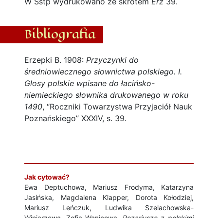
W Sstp wydrukowano ze skrótem
Erz
39.
Bibliografia
Erzepki B. 1908:
Przyczynki do
średniowiecznego słownictwa polskiego. I.
Glosy polskie wpisane do łacińsko-
niemieckiego słownika drukowanego w roku
1490
, “Roczniki Towarzystwa Przyjaciół Nauk
Poznańskiego” XXXIV, s. 39.
Jak cytować?
Ewa Deptuchowa, Mariusz Frodyma, Katarzyna
Jasińska, Magdalena Klapper, Dorota Kołodziej,
Mariusz Leńczuk, Ludwika Szelachowska-
Winiarzowa, Zofia Wanicowa,
Rozariusze z polskimi