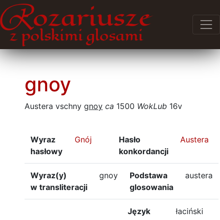
gnoy
Austera vschny
gnoy
ca
1500
WokLub
16v
Wyraz
Gnój
Hasło
Austera
hasłowy
konkordancji
Wyraz(y)
gnoy
Podstawa
austera
w transliteracji
glosowania
Język
łaciński