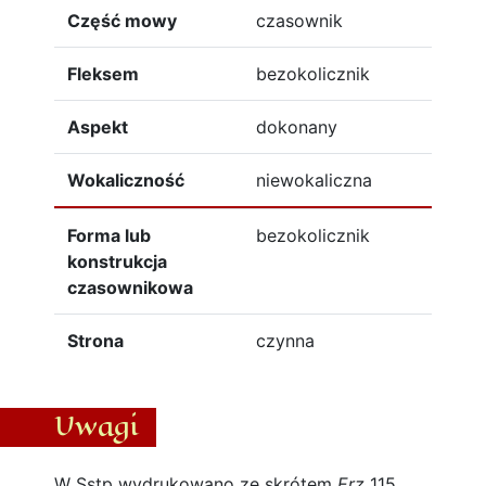
Część mowy
czasownik
Fleksem
bezokolicznik
Aspekt
dokonany
Wokaliczność
niewokaliczna
Forma lub
bezokolicznik
konstrukcja
czasownikowa
Strona
czynna
Uwagi
W Sstp wydrukowano ze skrótem
Erz
115.