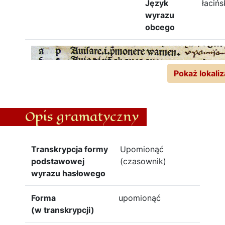
Język
łacińs
wyrazu
obcego
Pokaż lokaliz
Opis gramatyczny
Transkrypcja formy
Upomionąć
podstawowej
(czasownik)
wyrazu hasłowego
Forma
upomionąć
(w transkrypcji)