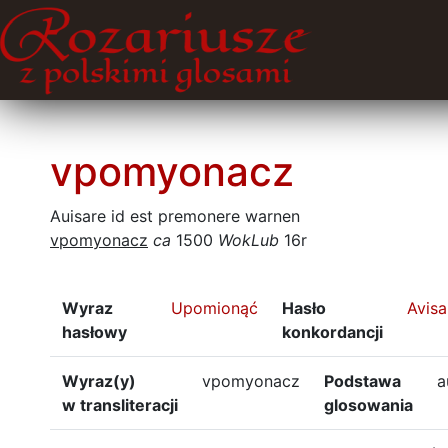
vpomyonacz
Auisare id est premonere warnen
vpomyonacz
ca
1500
WokLub
16r
Wyraz
Upomionąć
Hasło
Avisa
hasłowy
konkordancji
Wyraz(y)
vpomyonacz
Podstawa
a
w transliteracji
glosowania