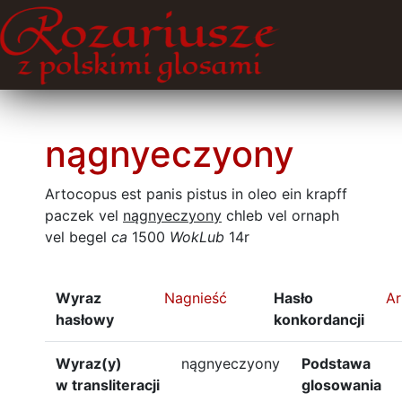
nągnyeczyony
Artocopus est panis pistus in oleo ein krapff
paczek vel
nągnyeczyony
chleb vel ornaph
vel begel
ca
1500
WokLub
14r
Wyraz
Nagnieść
Hasło
Ar
hasłowy
konkordancji
Wyraz(y)
nągnyeczyony
Podstawa
w transliteracji
glosowania