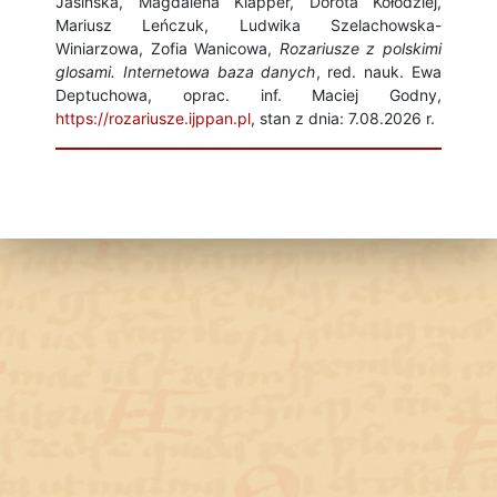
Jasińska, Magdalena Klapper, Dorota Kołodziej,
Mariusz Leńczuk, Ludwika Szelachowska-
Winiarzowa, Zofia Wanicowa,
Rozariusze z polskimi
glosami. Internetowa baza danych
, red. nauk. Ewa
Deptuchowa, oprac. inf. Maciej Godny,
https://rozariusze.ijppan.pl
, stan z dnia: 7.08.2026 r.