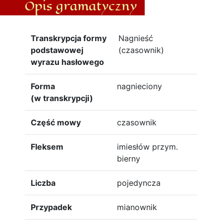
Opis gramatyczny
Transkrypcja formy
Nagnieść
podstawowej
(czasownik)
wyrazu hasłowego
Forma
nagnieciony
(w transkrypcji)
Część mowy
czasownik
Fleksem
imiesłów przym.
bierny
Liczba
pojedyncza
Przypadek
mianownik