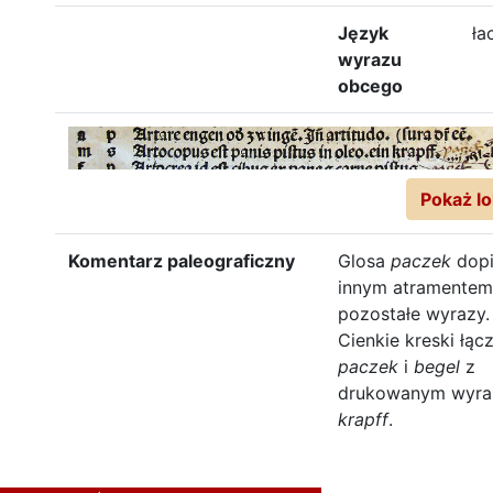
Język
ła
wyrazu
obcego
Pokaż lo
Komentarz paleograficzny
Glosa
paczek
dopi
innym atramentem
pozostałe wyrazy.
Cienkie kreski łąc
paczek
i
begel
z
drukowanym wyr
krapff
.