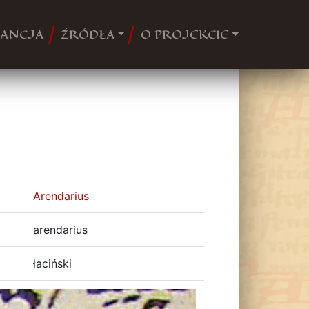
ANCJA
ŹRÓDŁA
O PROJEKCIE
Arendarius
arendarius
łaciński