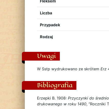
Fleksem
Liczba
Przypadek
Rodzaj
Uwagi
W Sstp wydrukowano ze skrótem
Erz
4
Bibliografia
Erzepki B. 1908:
Przyczynki do średnio
drukowanego w roku 1490
, “Roczniki