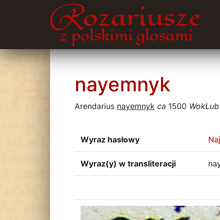
nayemnyk
Arendarius
nayemnyk
ca
1500
WokLub
Wyraz hasłowy
Na
Wyraz(y) w transliteracji
na