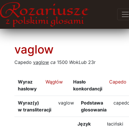
vaglow
Capedo
vaglow
ca
1500
WokLub
23r
Wyraz
Wągłów
Hasło
Capedo
hasłowy
konkordancji
Wyraz(y)
vaglow
Podstawa
caped
w transliteracji
glosowania
Język
łaciński